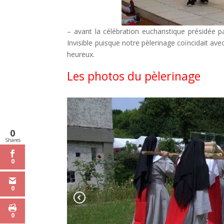
– avant la célébration eucharistique présidée 
Invisible puisque notre pèlerinage coïncidait ave
heureux.
Les photos du pèlerinage
0
Shares
0
0
0