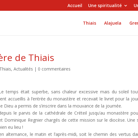
Accueil
Une spiritualité
Un
Thiais
Alajuela
Gren
re de Thiais
Thiais
,
Actualités
|
0 commentaires
 Le temps était superbe, sans chaleur excessive mais du soleil tou
ent accueillis à l’entrée du monastère et recevait le livret pour la jou
de Dieu a permis de s’inscrire dans la mouvance de la journée.
puis le parvis de la cathédrale de Créteil jusqu’au monastère pou
et Dominique Regnier chargés de cette mission sur le diocèse. Une 
en eu lieu !
en alternance, le matin et l’après-midi, soit le chemin des vertus da