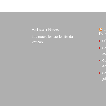
Vatican News
C
Evê
Les nouvelles sur le site du
Où
Vatican
Co
ao
Co
Ao
Co
ju