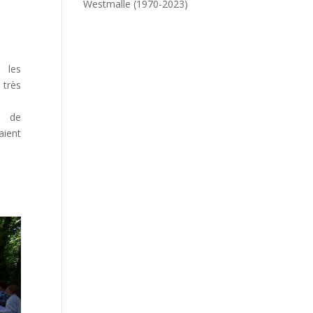
Westmalle (1970-2023)
 les
 très
e de
aient