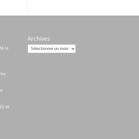
Archives
Archives
é le
ame
ux
92 et