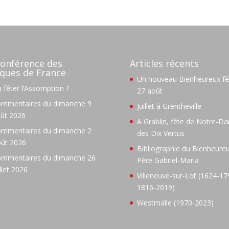
onférence des
Articles récents
ques de France
Un nouveau Bienheureux fêt
 fêter l’Assomption ?
27 août
mmentaires du dimanche 9
Juillet à Grentheville
ût 2026
A Grablin, fête de Notre-D
mmentaires du dimanche 2
des Dix Vertus
ût 2026
Bibliographie du Bienheure
mmentaires du dimanche 26
Père Gabriel-Maria
illet 2026
Villeneuve-sur-Lot (1624-17
1816-2019)
Westmalle (1970-2023)