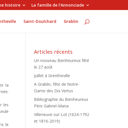
e histoire
La famille de l’Annonciade
theville
Saint-Doulchard
Grablin
Articles récents
Un nouveau Bienheureux fêté
le 27 août
Juillet à Grentheville
A Grablin, fête de Notre-
te la
Dame des Dix Vertus
rnée.
Bibliographie du Bienheureux
r les
Père Gabriel-Maria
seule
Villeneuve-sur-Lot (1624-1792
et 1816-2019)
ns le