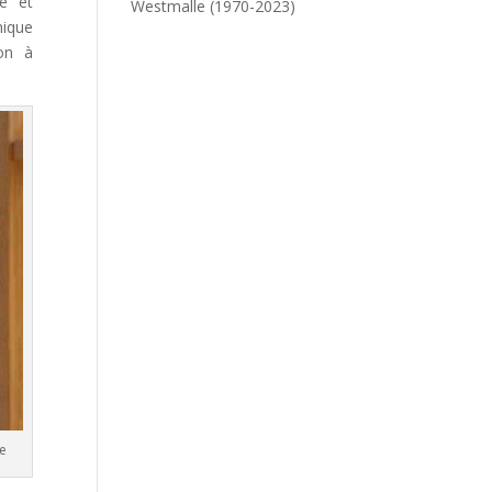
te et
Westmalle (1970-2023)
nique
on à
le