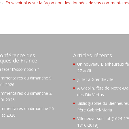
les.
En savoir plus sur la façon dont les données de vos commentaire
onférence des
Articles récents
ques de France
Un nouveau Bienheureux fêt
 fêter l’Assomption ?
27 août
mmentaires du dimanche 9
Juillet à Grentheville
ût 2026
A Grablin, fête de Notre-D
mmentaires du dimanche 2
des Dix Vertus
ût 2026
Bibliographie du Bienheure
mmentaires du dimanche 26
Père Gabriel-Maria
illet 2026
Villeneuve-sur-Lot (1624-17
1816-2019)