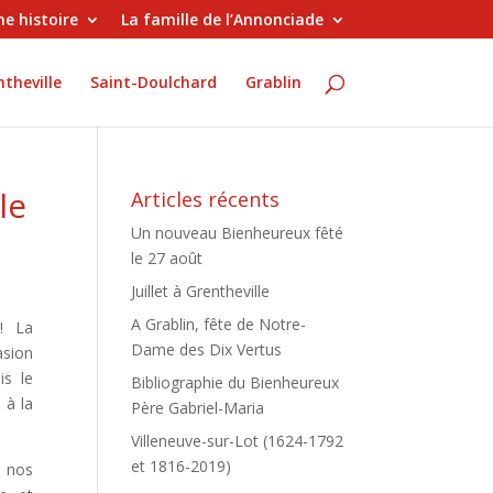
e histoire
La famille de l’Annonciade
theville
Saint-Doulchard
Grablin
le
Articles récents
Un nouveau Bienheureux fêté
le 27 août
Juillet à Grentheville
A Grablin, fête de Notre-
 ! La
Dame des Dix Vertus
asion
is le
Bibliographie du Bienheureux
 à la
Père Gabriel-Maria
Villeneuve-sur-Lot (1624-1792
et 1816-2019)
s nos