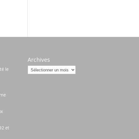
s
Archives
Archives
é le
ame
ux
92 et