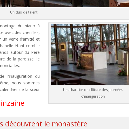
Un duo de talent
émontage du piano à
é avec des chenilles,
 un verre d’amitié et
 chapelle étant comble
grands autour du Père
uré de la paroisse, le
nnonciades.
e l’inauguration du
arême, nous sommes
calendrier de la sœur
L’eucharistie de clôture des journées
!
d’inauguration
uinzaine
s découvrent le monastère