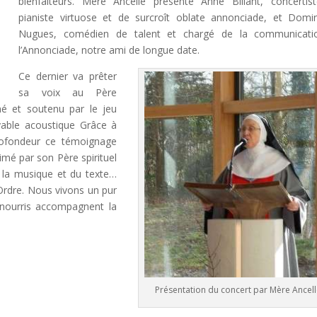
bienfaiteurs. Mère Ancelle présente Anne Billant, concertis
pianiste virtuose et de surcroît oblate annonciade, et Domi
Nugues, comédien de talent et chargé de la communicati
l’Annonciade, notre ami de longue date.
Ce dernier va prêter
sa voix au Père
né et soutenu par le jeu
oyable acoustique Grâce à
ofondeur ce témoignage
mé par son Père spirituel
e la musique et du texte…
rdre. Nous vivons un pur
nourris accompagnent la
Présentation du concert par Mère Ancel