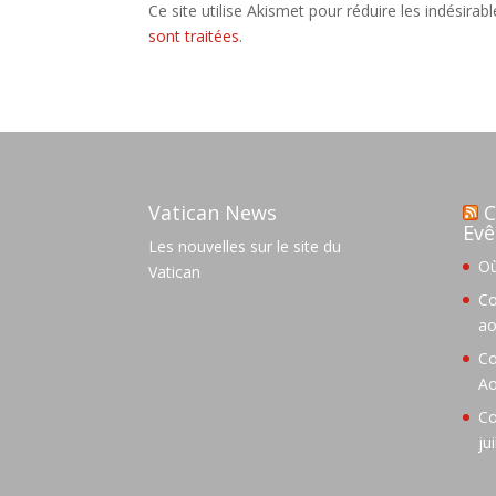
Ce site utilise Akismet pour réduire les indésirab
sont traitées
.
Vatican News
C
Evê
Les nouvelles sur le site du
Où
Vatican
Co
ao
Co
Ao
Co
ju