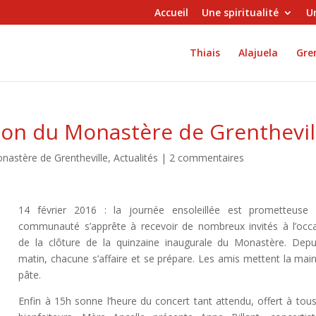
Accueil
Une spiritualité
Un
Thiais
Alajuela
Gren
tion du Monastère de Grenthevil
onastère de Grentheville
,
Actualités
|
2 commentaires
14 février 2016 : la journée ensoleillée est prometteuse
communauté s’apprête à recevoir de nombreux invités à l’occ
de la clôture de la quinzaine inaugurale du Monastère. Depu
matin, chacune s’affaire et se prépare. Les amis mettent la main
pâte.
Enfin à 15h sonne l’heure du concert tant attendu, offert à tou