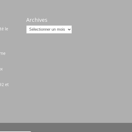
Archives
Archives
é le
ame
ux
92 et