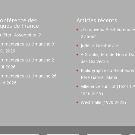
onférence des
Articles récents
ques de France
Un nouveau Bienheureux fêt
 fêter l’Assomption ?
27 août
mmentaires du dimanche 9
Juillet à Grentheville
ût 2026
A Grablin, fête de Notre-D
mmentaires du dimanche 2
des Dix Vertus
ût 2026
Bibliographie du Bienheure
mmentaires du dimanche 26
Père Gabriel-Maria
illet 2026
Villeneuve-sur-Lot (1624-17
1816-2019)
Westmalle (1970-2023)