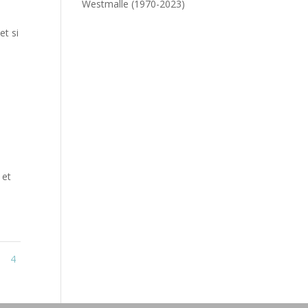
Westmalle (1970-2023)
et si
e et
3
4