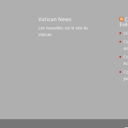
Vatican News
C
Evê
Les nouvelles sur le site du
Où
Vatican
Co
ao
Co
Ao
Co
ju