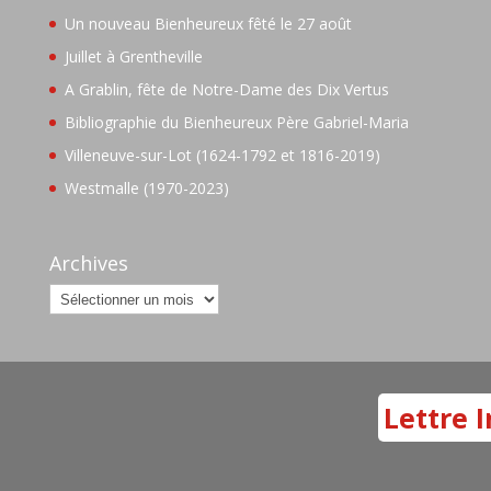
Un nouveau Bienheureux fêté le 27 août
Juillet à Grentheville
A Grablin, fête de Notre-Dame des Dix Vertus
Bibliographie du Bienheureux Père Gabriel-Maria
Villeneuve-sur-Lot (1624-1792 et 1816-2019)
Westmalle (1970-2023)
Archives
Archives
Lettre I